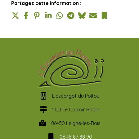
Partagez cette information :
L'escargot du Poitou
1 LD Le Carroir Robin
86450 Leigné-les-Bois
06 45 87 88 90