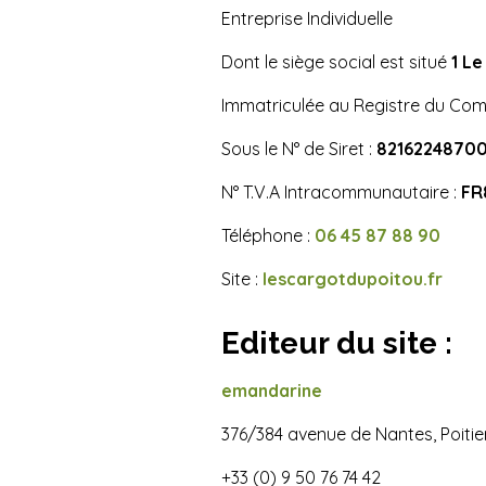
Entreprise Individuelle
Dont le siège social est situé
1 Le
Immatriculée au Registre du Co
Sous le N° de Siret :
8216224870
N° T.V.A Intracommunautaire :
FR
Téléphone :
06 45 87 88 90
Site :
lescargotdupoitou.fr
Editeur du site :
emandarine
376/384 avenue de Nantes, Poitie
+33 (0) 9 50 76 74 42