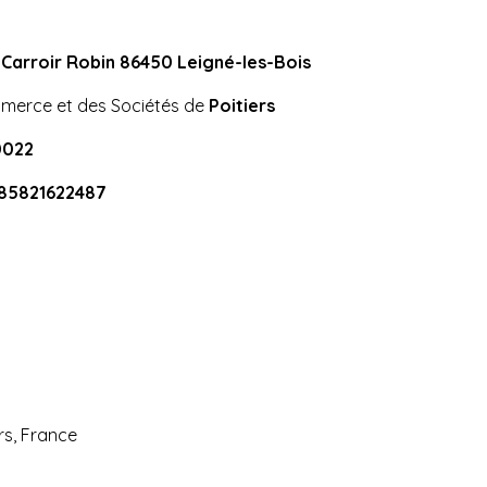
 Carroir Robin 86450 Leigné-les-Bois
mmerce et des Sociétés de
Poitiers
0022
85821622487
rs, France