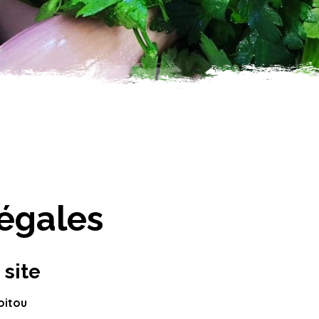
égales
 site
oitou