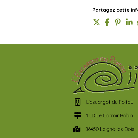
Partagez cette inf
L'escargot du Poitou
1 LD Le Carroir Robin
86450 Leigné-les-Bois