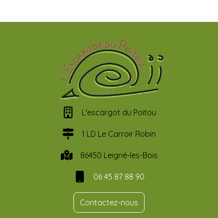
L'escargot du Poitou
1 LD Le Carroir Robin
86450 Leigné-les-Bois
06 45 87 88 90
Contactez-nous