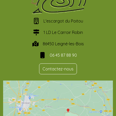
L'escargot du Poitou
1 LD Le Carroir Robin
86450 Leigné-les-Bois
06 45 87 88 90
Contactez-nous